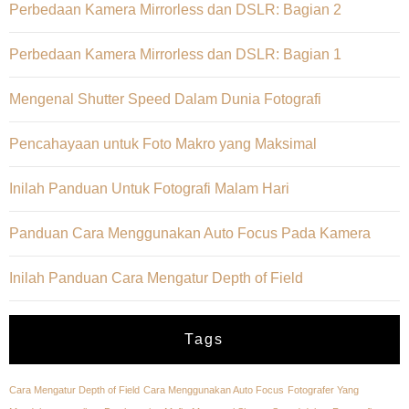
Perbedaan Kamera Mirrorless dan DSLR: Bagian 2
Perbedaan Kamera Mirrorless dan DSLR: Bagian 1
Mengenal Shutter Speed Dalam Dunia Fotografi
Pencahayaan untuk Foto Makro yang Maksimal
Inilah Panduan Untuk Fotografi Malam Hari
Panduan Cara Menggunakan Auto Focus Pada Kamera
Inilah Panduan Cara Mengatur Depth of Field
Tags
Cara Mengatur Depth of Field
Cara Menggunakan Auto Focus
Fotografer Yang