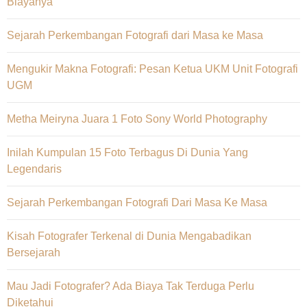
Biayanya
Sejarah Perkembangan Fotografi dari Masa ke Masa
Mengukir Makna Fotografi: Pesan Ketua UKM Unit Fotografi
UGM
Metha Meiryna Juara 1 Foto Sony World Photography
Inilah Kumpulan 15 Foto Terbagus Di Dunia Yang
Legendaris
Sejarah Perkembangan Fotografi Dari Masa Ke Masa
Kisah Fotografer Terkenal di Dunia Mengabadikan
Bersejarah
Mau Jadi Fotografer? Ada Biaya Tak Terduga Perlu
Diketahui