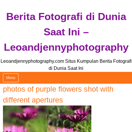
Skip
Berita Fotografi di Dunia
to
content
Saat Ini –
Leoandjennyphotography
Leoandjennyphotography.com Situs Kumpulan Berita Fotografi
di Dunia Saat Ini
Menu
photos of purple flowers shot with
different apertures