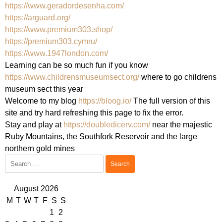
https://www.geradordesenha.com/
https://arguard.org/
https://www.premium303.shop/
https://premium303.cymru/
https://www.1947london.com/
Learning can be so much fun if you know 
https://www.childrensmuseumsect.org/
 where to go childrens 
museum sect this year
Welcome to my blog 
https://bloog.io/
 The full version of this 
site and try hard refreshing this page to fix the error.
Stay and play at 
https://doubledicerv.com/
 near the majestic 
Ruby Mountains, the Southfork Reservoir and the large 
northern gold mines
Search
for:
August 2026
M
T
W
T
F
S
S
1
2