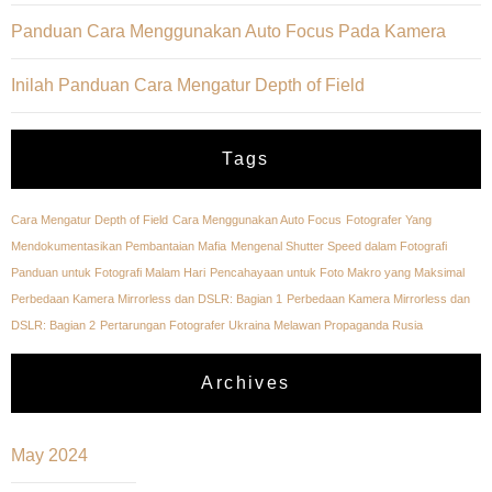
Panduan Cara Menggunakan Auto Focus Pada Kamera
Inilah Panduan Cara Mengatur Depth of Field
Tags
Cara Mengatur Depth of Field
Cara Menggunakan Auto Focus
Fotografer Yang
Mendokumentasikan Pembantaian Mafia
Mengenal Shutter Speed dalam Fotografi
Panduan untuk Fotografi Malam Hari
Pencahayaan untuk Foto Makro yang Maksimal
Perbedaan Kamera Mirrorless dan DSLR: Bagian 1
Perbedaan Kamera Mirrorless dan
DSLR: Bagian 2
Pertarungan Fotografer Ukraina Melawan Propaganda Rusia
Archives
May 2024