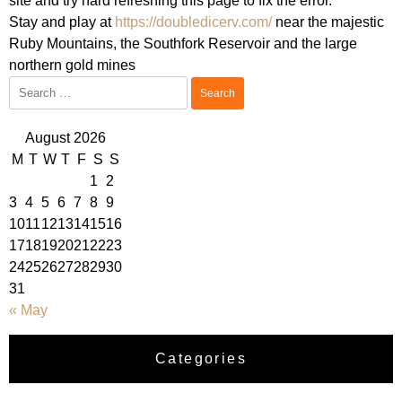
site and try hard refreshing this page to fix the error.
Stay and play at 
https://doubledicerv.com/
 near the majestic 
Ruby Mountains, the Southfork Reservoir and the large 
northern gold mines
Search
for:
August 2026
M
T
W
T
F
S
S
1
2
3
4
5
6
7
8
9
10
11
12
13
14
15
16
17
18
19
20
21
22
23
24
25
26
27
28
29
30
31
« May
Categories