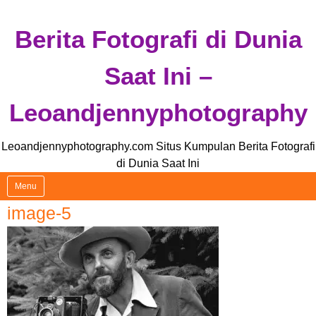
Skip
Berita Fotografi di Dunia
to
content
Saat Ini –
Leoandjennyphotography
Leoandjennyphotography.com Situs Kumpulan Berita Fotografi
di Dunia Saat Ini
Menu
image-5