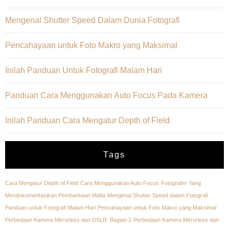
Mengenal Shutter Speed Dalam Dunia Fotografi
Pencahayaan untuk Foto Makro yang Maksimal
Inilah Panduan Untuk Fotografi Malam Hari
Panduan Cara Menggunakan Auto Focus Pada Kamera
Inilah Panduan Cara Mengatur Depth of Field
Tags
Cara Mengatur Depth of Field
Cara Menggunakan Auto Focus
Fotografer Yang
Mendokumentasikan Pembantaian Mafia
Mengenal Shutter Speed dalam Fotografi
Panduan untuk Fotografi Malam Hari
Pencahayaan untuk Foto Makro yang Maksimal
Perbedaan Kamera Mirrorless dan DSLR: Bagian 1
Perbedaan Kamera Mirrorless dan