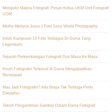
Mengukir Makna Fotografi: Pesan Ketua UKM Unit Fotografi
UGM
Metha Meiryna Juara 1 Foto Sony World Photography
Inilah Kumpulan 15 Foto Terbagus Di Dunia Yang
Legendaris
Sejarah Perkembangan Fotografi Dari Masa Ke Masa
Kisah Fotografer Terkenal di Dunia Mengabadikan
Bersejarah
Mau Jadi Fotografer? Ada Biaya Tak Terduga Perlu
Diketahui
Teknik Pengambilan Gambar Dalam Dunia Fotografi