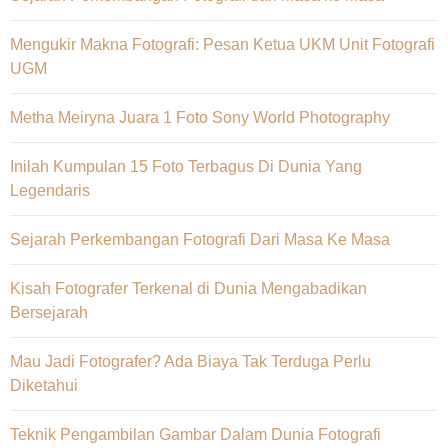
Mengukir Makna Fotografi: Pesan Ketua UKM Unit Fotografi
UGM
Metha Meiryna Juara 1 Foto Sony World Photography
Inilah Kumpulan 15 Foto Terbagus Di Dunia Yang
Legendaris
Sejarah Perkembangan Fotografi Dari Masa Ke Masa
Kisah Fotografer Terkenal di Dunia Mengabadikan
Bersejarah
Mau Jadi Fotografer? Ada Biaya Tak Terduga Perlu
Diketahui
Teknik Pengambilan Gambar Dalam Dunia Fotografi