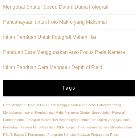
Mengenal Shutter Speed Dalam Dunia Fotografi
Pencahayaan untuk Foto Makro yang Maksimal
Inilah Panduan Untuk Fotografi Malam Hari
Panduan Cara Menggunakan Auto Focus Pada Kamera
Inilah Panduan Cara Mengatur Depth of Field
Tags
Cara Mengatur Depth of Field
Cara Menggunakan Auto Focus
Fotografer Yang
Mendokumentasikan Pembantaian Mafia
Mengenal Shutter Speed dalam Fotografi
Panduan untuk Fotografi Malam Hari
Pencahayaan untuk Foto Makro yang Maksimal
Perbedaan Kamera Mirrorless dan DSLR: Bagian 1
Perbedaan Kamera Mirrorless dan
DSLR: Bagian 2
Pertarungan Fotografer Ukraina Melawan Propaganda Rusia