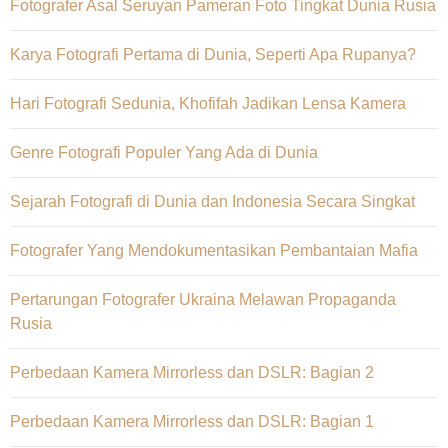
Fotografer Asal Seruyan Pameran Foto Tingkat Dunia Rusia
Karya Fotografi Pertama di Dunia, Seperti Apa Rupanya?
Hari Fotografi Sedunia, Khofifah Jadikan Lensa Kamera
Genre Fotografi Populer Yang Ada di Dunia
Sejarah Fotografi di Dunia dan Indonesia Secara Singkat
Fotografer Yang Mendokumentasikan Pembantaian Mafia
Pertarungan Fotografer Ukraina Melawan Propaganda
Rusia
Perbedaan Kamera Mirrorless dan DSLR: Bagian 2
Perbedaan Kamera Mirrorless dan DSLR: Bagian 1